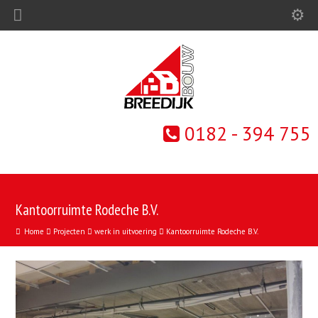
0182 - 394 755
Kantoorruimte Rodeche B.V.
Home
Projecten
werk in uitvoering
Kantoorruimte Rodeche B.V.