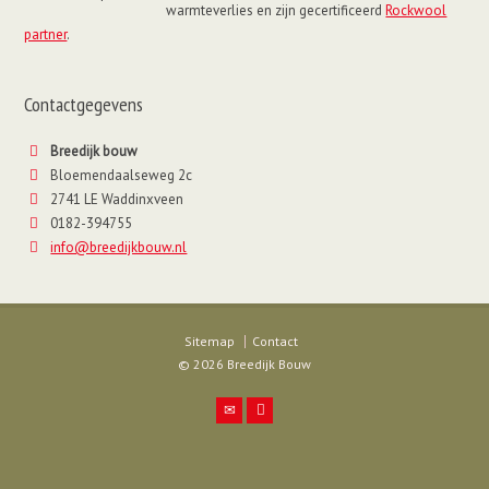
warmteverlies en zijn gecertificeerd
Rockwool
partner
.
Contactgegevens
Breedijk bouw
Bloemendaalseweg 2c
2741 LE Waddinxveen
0182-394755
info@breedijkbouw.nl
Sitemap
Contact
© 2026 Breedijk Bouw