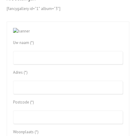
[fancygallery id=”1″ album=”3″]
Uw naam (*)
Adres (*)
Postcode (*)
Woonplaats (*)