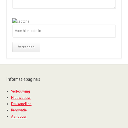
Gelieve
dit
veld
leeg
te
laten.
Informatiepagina’s
Verbouwing
Nieuwbouw
Dakkapellen
Renovatie
Aanbouw