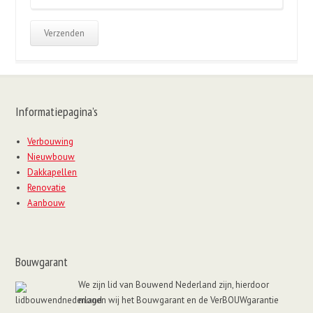
leeg
te
laten.
Informatiepagina’s
Verbouwing
Nieuwbouw
Dakkapellen
Renovatie
Aanbouw
Bouwgarant
We zijn lid van Bouwend Nederland zijn, hierdoor
mogen wij het Bouwgarant en de VerBOUWgarantie