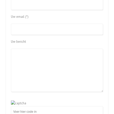
Uw email (*)
Uw bericht
Gelieve
dit
veld