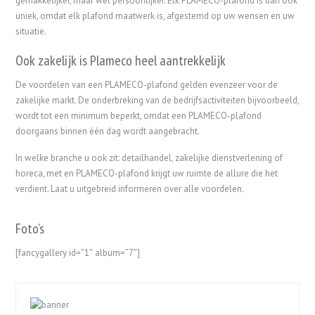
gemakkelijker, maar wel persoonlijker. Elk PLAMECO-plafond is dan ook
uniek, omdat elk plafond maatwerk is, afgestemd op uw wensen en uw
situatie.
Ook zakelijk is Plameco heel aantrekkelijk
De voordelen van een PLAMECO-plafond gelden evenzeer voor de
zakelijke markt. De onderbreking van de bedrijfsactiviteiten bijvoorbeeld,
wordt tot een minimum beperkt, omdat een PLAMECO-plafond
doorgaans binnen één dag wordt aangebracht.
In welke branche u ook zit: detailhandel, zakelijke dienstverlening of
horeca, met en PLAMECO-plafond krijgt uw ruimte de allure die het
verdient. Laat u uitgebreid informeren over alle voordelen.
Foto’s
[fancygallery id=”1″ album=”7″]