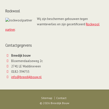
Rockwool
Wij zijn beschermen gebouwen tegen
warmteverlies en zijn gecertificeerd
Rockwool
partner
.
Contactgegevens
Breedijk bouw
Bloemendaalseweg 2c
2741 LE Waddinxveen
0182-394755
info@breedijkbouw.nl
Sitemap
Contact
© 2026 Breedijk Bouw